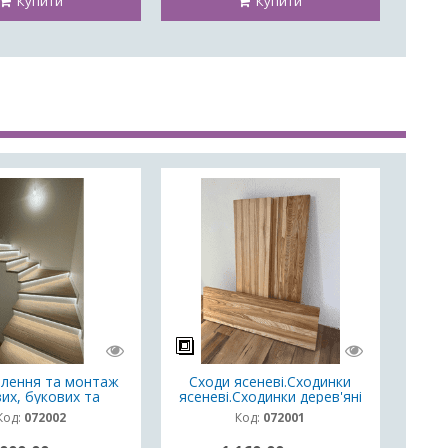
Купити
Купити
лення та монтаж
Сходи ясеневі.Сходинки
их, букових та
ясеневі.Сходинки дерев'яні
х сходів у Львові
40мм
Код:
072002
Код:
072001