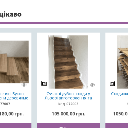
цікаво
евяні.Букові
Сучасні дубові сходи у
Сходинки
ени деревяные
Львові виготовлення та
монтаж
77007
Код:
072003
180,00 грн.
105 000,00 грн.
1050,0