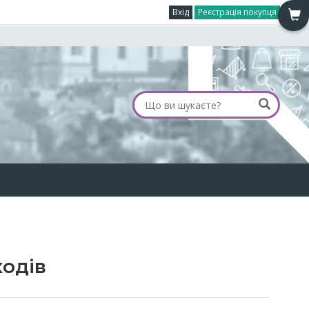
Вхід
Реєстрація покупця
ходів