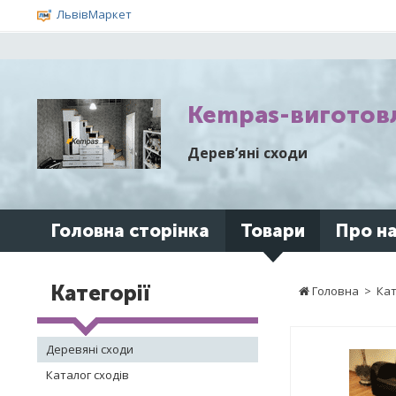
ЛьвівМаркет
Kempas-виготовл
Дерев’яні сходи
Головна сторінка
Товари
Про н
Категорії
Головна
>
Кат
Деревяні сходи
Каталог сходів