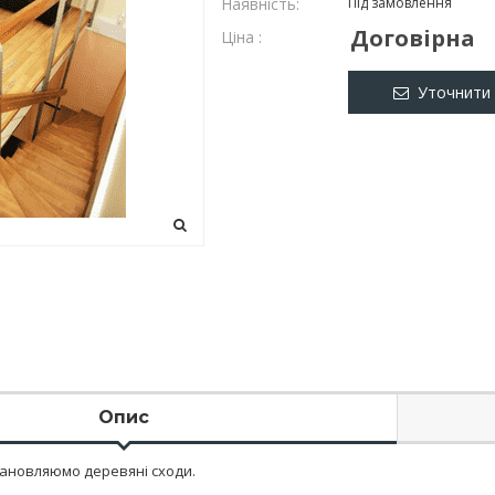
Наявність:
Під замовлення
Договірна
Ціна :
Уточнити 
Опис
тановляюмо деревяні сходи.