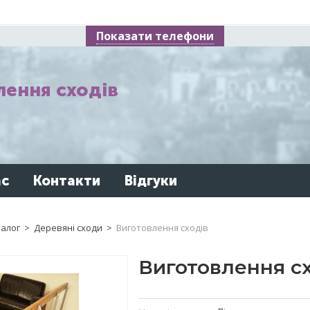
Показати телефони
ення сходів
ас
Контакти
Відгуки
алог
>
Деревяні сходи
>
Виготовлення сходів
Виготовлення с