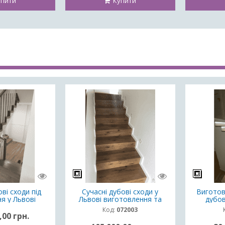
пити
Купити
ві сходи під
Сучасні дубові сходи у
Виготов
я у Львові
Львові виготовлення та
дубов
монтаж
ясеневи
Код:
072003
,00 грн.